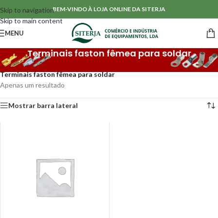
BEM-VINDO À LOJA ONLINE DA SITERJA
Skip to navigation
Skip to main content
MENU
Terminais faston fêmea para soldar
Início
/
Terminais Sem Isolamento
/
Terminais série 6.3mm
/
Terminais faston fêmea para soldar
Apenas um resultado
Mostrar barra lateral