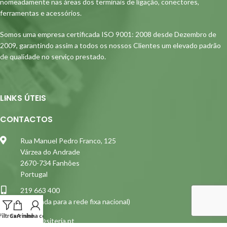
nomeadamente nas áreas dos terminais de ligação, conectores,
ferramentas e acessórios.
Somos uma empresa certificada ISO 9001: 2008 desde Dezembro de
2009, garantindo assim a todos os nossos Clientes um elevado padrão
de qualidade no serviço prestado.
LINKS ÚTEIS
CONTACTOS
Rua Manuel Pedro Franco, 125
Várzea do Andrade
2670-734 Fanhões
Portugal
219 663 400
(Chamada para a rede fixa nacional)
Filtros
Carrinho
A minha conta
siterja@siterja.pt