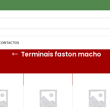
CONTACTOS
Terminais faston macho
 Sem Isolamento
/
Terminais série 4.8mm
/
Terminais faston macho