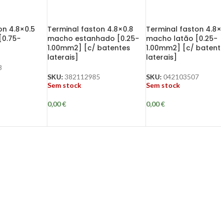
on 4.8×0.5
Terminal faston 4.8×0.8
Terminal faston 4.8×
[0.75-
macho estanhado [0.25-
macho latão [0.25-
1.00mm2] [c/ batentes
1.00mm2] [c/ baten
laterais]
laterais]
8
SKU:
382112985
SKU:
042103507
Sem stock
Sem stock
0,00
€
0,00
€