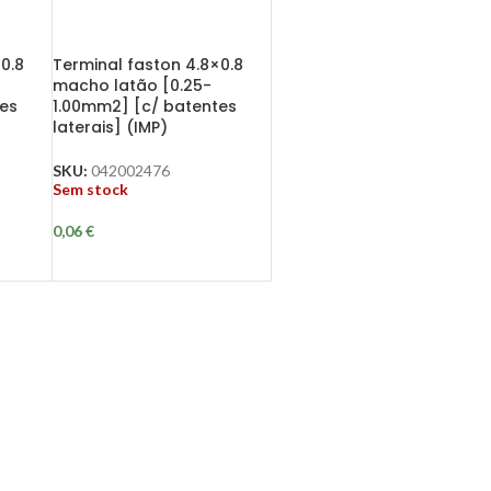
0.8
Terminal faston 4.8×0.8
macho latão [0.25-
tes
1.00mm2] [c/ batentes
laterais] (IMP)
SKU:
042002476
Sem stock
0,06
€