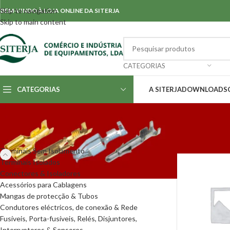
Skip to navigation
BEM-VINDO À LOJA ONLINE DA SITERJA
Skip to main content
CATEGORIAS
CATEGORIAS
A SITERJA
DOWNLOADS
CATEGORIAS
Início
/
Terminais
Terminais Sem Isolamento
Terminais Isolados
Conectores & Isoladores
Acessórios para Cablagens
Mangas de protecção & Tubos
Condutores eléctricos, de conexão & Rede
Fusíveis, Porta-fusíveis, Relés, Disjuntores,
Interruptores & Sensores