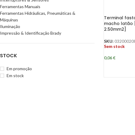
Ferramentas Manuais
Ferramentas Hidráulicas, Pneumáticas &
Terminal fast
Máquinas
macho latão 
Iluminação
2.50mm2]
Impressão & Identificação Brady
SKU:
03200020
Sem stock
STOCK
0,06
€
Em promoção
Em stock