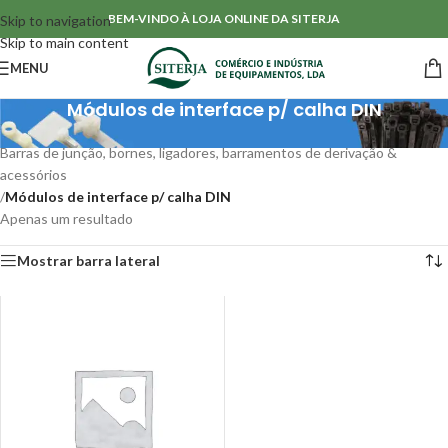
BEM-VINDO À LOJA ONLINE DA SITERJA
Skip to navigation
Skip to main content
MENU
Módulos de interface p/ calha DIN
Início
/
Acessórios para Cablagens
/
Barras de junção, bornes, ligadores, barramentos de derivação &
acessórios
/
Módulos de interface p/ calha DIN
Apenas um resultado
Mostrar barra lateral