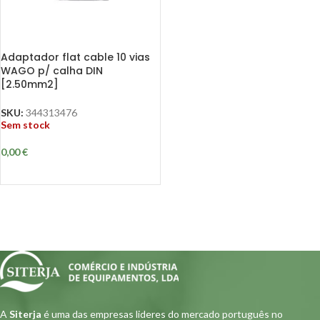
Adaptador flat cable 10 vias
WAGO p/ calha DIN
[2.50mm2]
SKU:
344313476
Sem stock
0,00
€
A
Siterja
é uma das empresas lideres do mercado português no