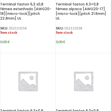
Terminal faston 6,3 x0,8
Terminal faston 6.3×0,8
fêmea estanhado [AWG20-
fêmea alpaca [AWG20-17]
18][micro-lock][pitch
[micro-lock][pitch 21.6mm]
22.8mm] UL
UL
SKU:
052113554
SKU:
052113538
Sem stock
Sem stock
0,00
€
0,00
€
Terminal faston 6.3×0.8
Terminal faston 6.3×0.8