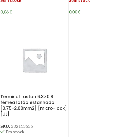
Sem stock
Sem stock
0,06
€
0,00
€
Terminal faston 6.3×0.8
fêmea latão estanhado
[0.75-2.00mm2] [micro-lock]
[UL]
SKU:
382113535
Em stock