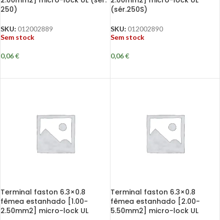
250)
(sér.250S)
SKU:
012002889
SKU:
012002890
Sem stock
Sem stock
0,06
€
0,06
€
Terminal faston 6.3×0.8
Terminal faston 6.3×0.8
fêmea estanhado [1.00-
fêmea estanhado [2.00-
2.50mm2] micro-lock UL
5.50mm2] micro-lock UL