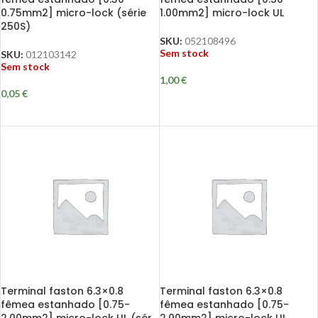
0.75mm2] micro-lock (série
1.00mm2] micro-lock UL
250S)
SKU:
052108496
Sem stock
SKU:
012103142
Sem stock
1,00
€
0,05
€
Terminal faston 6.3×0.8
Terminal faston 6.3×0.8
fêmea estanhado [0.75-
fêmea estanhado [0.75-
2.00mm2] micro-lock UL (sér.
2.00mm2] micro-lock UL