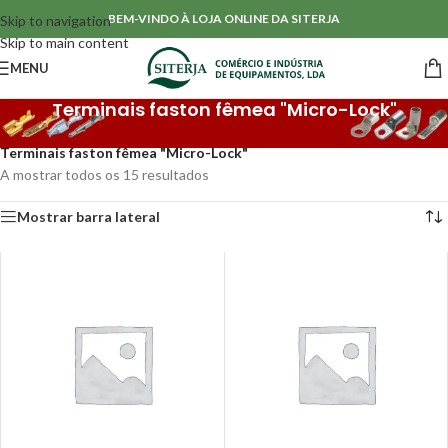
BEM-VINDO À LOJA ONLINE DA SITERJA
Skip to navigation
Skip to main content
MENU
Terminais faston fêmea "Micro-Lock"
Início
/
Terminais Sem Isolamento
/
Terminais série 6.3mm
/
Terminais faston fêmea "Micro-Lock"
A mostrar todos os 15 resultados
Mostrar barra lateral