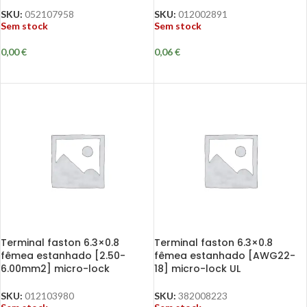
SKU:
052107958
SKU:
012002891
Sem stock
Sem stock
0,00
€
0,06
€
Terminal faston 6.3×0.8
Terminal faston 6.3×0.8
fêmea estanhado [2.50-
fêmea estanhado [AWG22-
6.00mm2] micro-lock
18] micro-lock UL
SKU:
012103980
SKU:
382008223