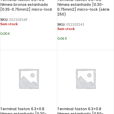
fêmea bronze estanhado
fêmea estanhado [0.30-
[0.35-0.75mm2] micro-lock
0.75mm2] micro-lock (série
250)
SKU:
012103169
Sem stock
SKU:
012103141
Sem stock
0,00
€
0,06
€
Terminal faston 6.3×0.8
Terminal faston 6.3×0.8
fêmea estanhado [0.30-
fêmea estanhado [0.50-