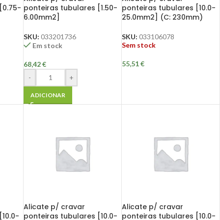
[0.75-
ponteiras tubulares [1.50-
ponteiras tubulares [10.0-
6.00mm2]
25.0mm2] (C: 230mm)
SKU:
033201736
SKU:
033106078
Sem stock
Em stock
55,51
€
68,42
€
-
+
ADICIONAR
Alicate p/ cravar
Alicate p/ cravar
[10.0-
ponteiras tubulares [10.0-
ponteiras tubulares [10.0-