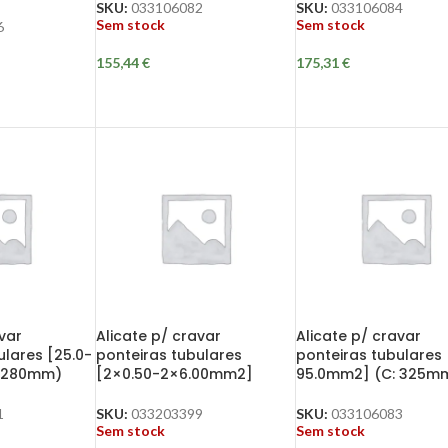
SKU:
033106082
SKU:
033106084
Sem stock
Sem stock
6
155,44
€
175,31
€
var
Alicate p/ cravar
Alicate p/ cravar
ulares [25.0-
ponteiras tubulares
ponteiras tubulares 
: 280mm)
[2×0.50-2×6.00mm2]
95.0mm2] (C: 325m
1
SKU:
033203399
SKU:
033106083
Sem stock
Sem stock