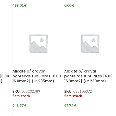
499,01
€
0,00
€
Alicate p/ cravar
Alicate p/ cravar
[6.00-
ponteiras tubulares [6.00-
ponteiras tubulares [6.00-
m)
16.0mm2] (C: 205mm)
16.0mm2] (C: 230mm)
SKU:
033202789
SKU:
033106072
Sem stock
Sem stock
248,77
€
47,72
€