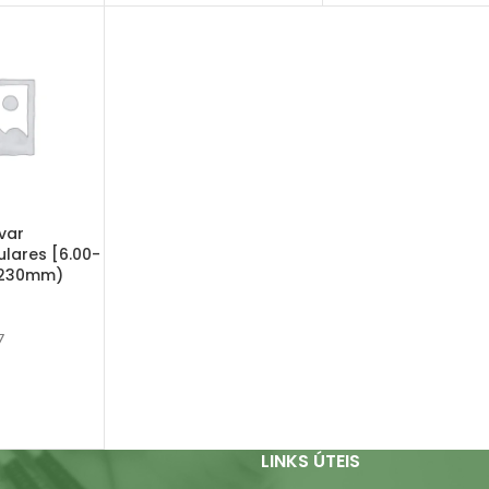
var
ulares [6.00-
 230mm)
)
7
LINKS ÚTEIS