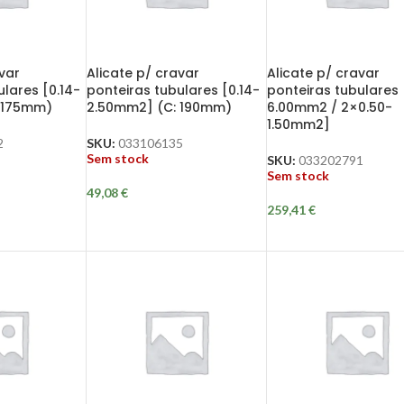
var
Alicate p/ cravar
Alicate p/ cravar
lares [0.14-
ponteiras tubulares [0.14-
ponteiras tubulares 
 175mm)
2.50mm2] (C: 190mm)
6.00mm2 / 2×0.50-
1.50mm2]
2
SKU:
033106135
Sem stock
SKU:
033202791
Sem stock
49,08
€
259,41
€