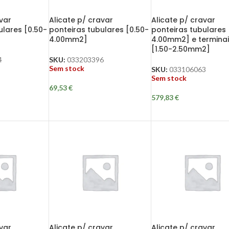
var
Alicate p/ cravar
Alicate p/ cravar
ulares [0.50-
ponteiras tubulares [0.50-
ponteiras tubulares 
4.00mm2]
4.00mm2] e termina
[1.50-2.50mm2]
4
SKU:
033203396
Sem stock
SKU:
033106063
Sem stock
69,53
€
579,83
€
var
Alicate p/ cravar
Alicate p/ cravar