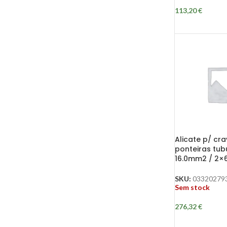
113,20
€
Alicate p/ cra
ponteiras tub
16.0mm2 / 2×
SKU:
03320279
Sem stock
276,32
€