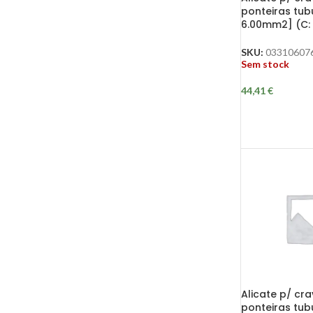
ponteiras tub
6.00mm2] (C
SKU:
03310607
Sem stock
44,41
€
Alicate p/ cra
ponteiras tubu