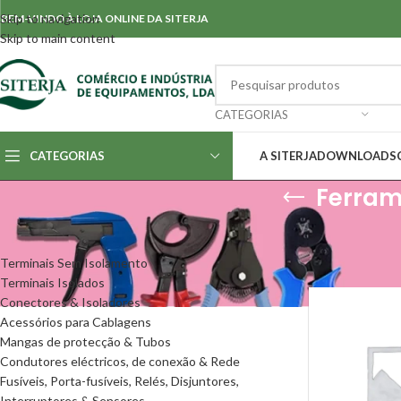
Skip to navigation
BEM-VINDO À LOJA ONLINE DA SITERJA
Skip to main content
CATEGORIAS
CATEGORIAS
A SITERJA
DOWNLOADS
Ferram
CATEGORIAS
Início
/
Ferrament
Mostrar
50
Terminais Sem Isolamento
Terminais Isolados
Conectores & Isoladores
Acessórios para Cablagens
Mangas de protecção & Tubos
Condutores eléctricos, de conexão & Rede
Fusíveis, Porta-fusíveis, Relés, Disjuntores,
Interruptores & Sensores