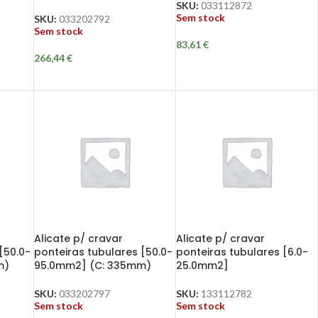
SKU:
033112872
Sem stock
SKU:
033202792
Sem stock
83,61
€
266,44
€
Alicate p/ cravar
Alicate p/ cravar
[50.0-
ponteiras tubulares [50.0-
ponteiras tubulares [6.0-
m)
95.0mm2] (C: 335mm)
25.0mm2]
SKU:
033202797
SKU:
133112782
Sem stock
Sem stock