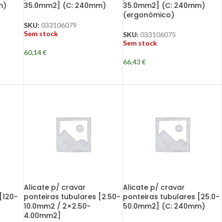
m)
35.0mm2] (C: 240mm)
35.0mm2] (C: 240mm)
(ergonómico)
SKU:
033106079
Sem stock
SKU:
033106075
Sem stock
60,14
€
66,43
€
Alicate p/ cravar
Alicate p/ cravar
[120-
ponteiras tubulares [2.50-
ponteiras tubulares [25.0-
10.0mm2 / 2×2.50-
50.0mm2] (C: 240mm)
4.00mm2]