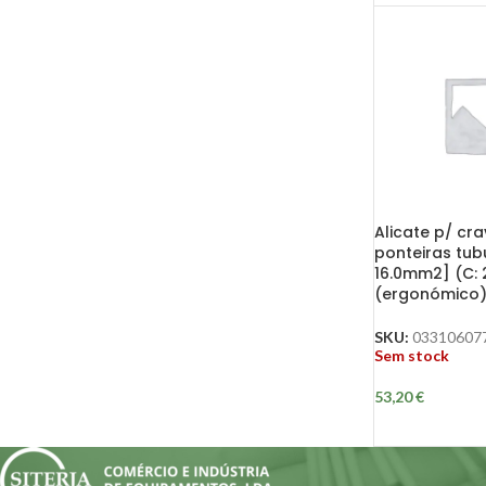
Alicate p/ cra
ponteiras tub
16.0mm2] (C:
(ergonómico
SKU:
03310607
Sem stock
53,20
€