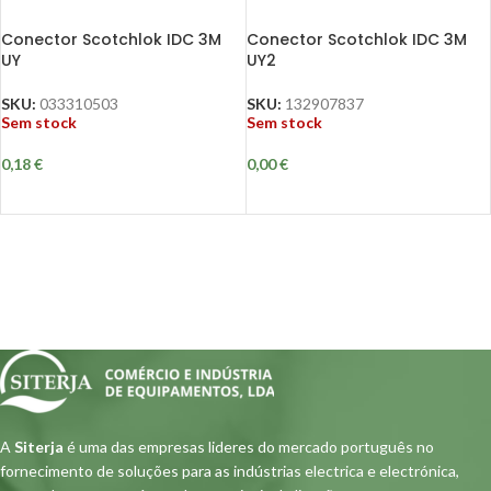
Conector Scotchlok IDC 3M
Conector Scotchlok IDC 3M
UY
UY2
SKU:
033310503
SKU:
132907837
Sem stock
Sem stock
0,18
€
0,00
€
A
Siterja
é uma das empresas lideres do mercado português no
fornecimento de soluções para as indústrias electrica e electrónica,