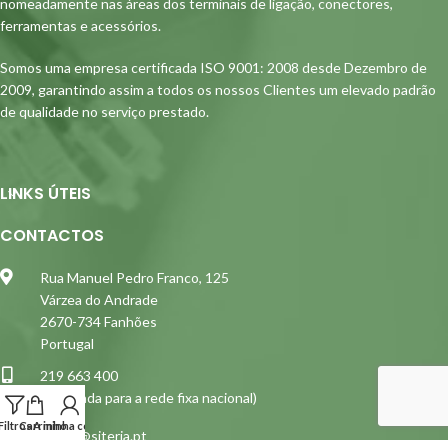
nomeadamente nas áreas dos terminais de ligação, conectores,
ferramentas e acessórios.
Somos uma empresa certificada ISO 9001: 2008 desde Dezembro de
2009, garantindo assim a todos os nossos Clientes um elevado padrão
de qualidade no serviço prestado.
LINKS ÚTEIS
CONTACTOS
Rua Manuel Pedro Franco, 125
Várzea do Andrade
2670-734 Fanhões
Portugal
219 663 400
(Chamada para a rede fixa nacional)
Filtros
Carrinho
A minha conta
siterja@siterja.pt