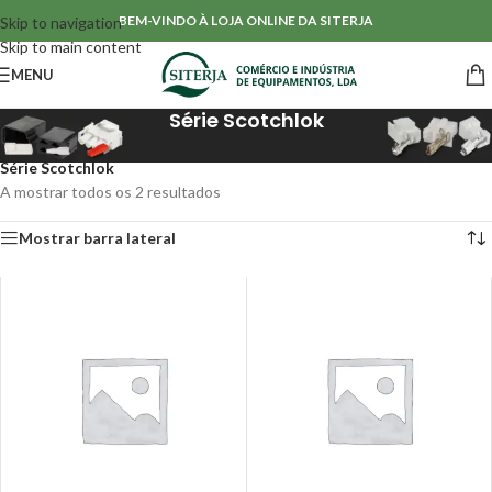
BEM-VINDO À LOJA ONLINE DA SITERJA
Skip to navigation
Skip to main content
MENU
Série Scotchlok
Início
/
Conectores & Isoladores
/
Conectores estanques
/
Série Scotchlok
A mostrar todos os 2 resultados
Mostrar barra lateral