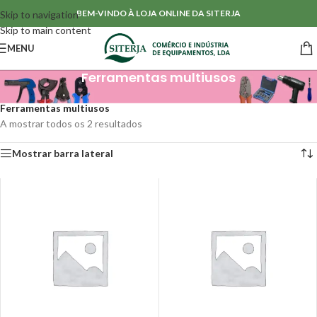
BEM-VINDO À LOJA ONLINE DA SITERJA
Skip to navigation
Skip to main content
MENU
Ferramentas multiusos
Início
/
Ferramentas Manuais
/
Ferramentas de corte
/
Ferramentas multiusos
A mostrar todos os 2 resultados
Mostrar barra lateral