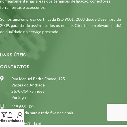
nomeadamente nas áreas dos terminais de ligação, conectores,
ferramentas e acessórios.
Somos uma empresa certificada ISO 9001: 2008 desde Dezembro de
2009, garantindo assim a todos os nossos Clientes um elevado padrão
de qualidade no serviço prestado.
LINKS ÚTEIS
CONTACTOS
Rua Manuel Pedro Franco, 125
Várzea do Andrade
2670-734 Fanhões
Portugal
219 663 400
(Chamada para a rede fixa nacional)
Filtros
Carrinho
A minha conta
siterja@siterja.pt