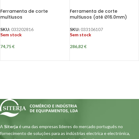
Ferramenta de corte
Ferramenta de corte
multiusos
multiusos (até Ø16.0mm)
SKU:
033202816
SKU:
033106107
Sem stock
Sem stock
74,75
€
286,82
€
A
Siterja
é uma das empresas lideres do mercado português no
fornecimento de soluções para as indústrias electrica e electrónica,