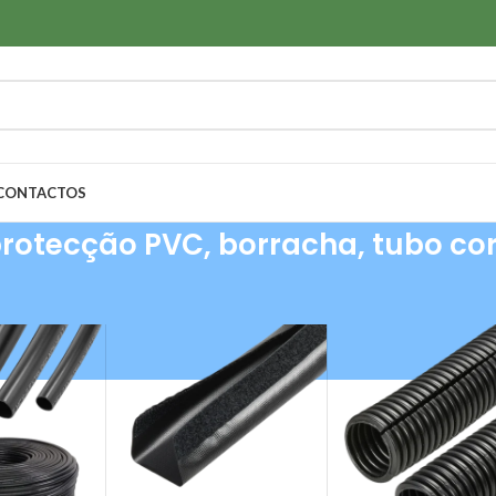
CONTACTOS
rotecção PVC, borracha, tubo co
 protecção & Tubos
/
Mangas de protecção PVC, borracha, tubo corr