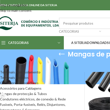
Skip to navigation
BEM-VINDO À LOJA ONLINE DA SITERJA
Skip to main content
CATEGORIAS
CATEGORIAS
A SITERJA
DOWNLOADS
Mangas de p
CATEGORIAS
Início
/
Mangas de
Terminais Sem Isolamento
Terminais Isolados
Conectores & Isoladores
Acessórios para Cablagens
Mangas de protecção & Tubos
Condutores eléctricos, de conexão & Rede
Fusíveis, Porta-fusíveis, Relés, Disjuntores,
Interruptores & Sensores