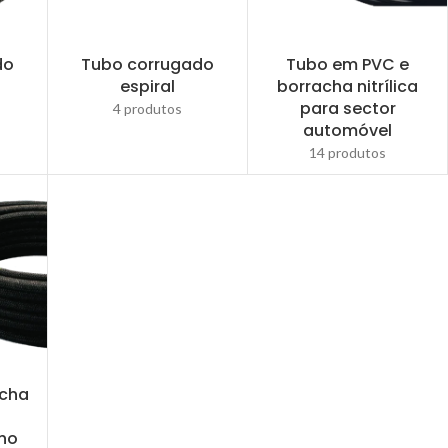
do
Tubo corrugado
Tubo em PVC e
espiral
borracha nitrílica
para sector
4 produtos
automóvel
14 produtos
acha
nho