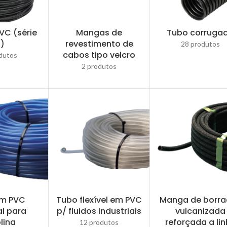
VC (série
Mangas de
Tubo corruga
X)
revestimento de
28 produtos
cabos tipo velcro
dutos
2 produtos
em PVC
Tubo flexível em PVC
Manga de borr
al para
p/ fluidos industriais
vulcanizada
lina
reforçada a li
12 produtos