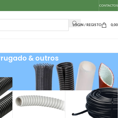
CONTACTOS
LOGIN / REGISTO
0,0
rrugado & outros
ugado & outros