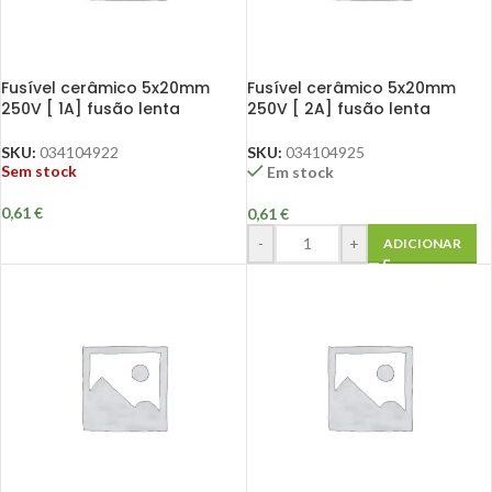
Fusível cerâmico 5x20mm
Fusível cerâmico 5x20mm
250V [ 1A] fusão lenta
250V [ 2A] fusão lenta
SKU:
034104922
SKU:
034104925
Sem stock
Em stock
0,61
€
0,61
€
-
+
ADICIONAR