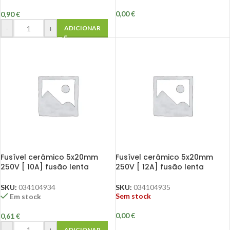
0,00
€
0,90
€
-
+
ADICIONAR
Fusível cerâmico 5x20mm
Fusível cerâmico 5x20mm
250V [ 10A] fusão lenta
250V [ 12A] fusão lenta
SKU:
034104934
SKU:
034104935
Sem stock
Em stock
0,00
€
0,61
€
-
+
ADICIONAR