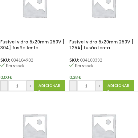
Fusível vidro 5x20mm 250V [
Fusível vidro 5x20mm 250V [
30A] fusão lenta
1.25A] fusão lenta
SKU:
034104902
SKU:
034100332
Em stock
Em stock
0,00
€
0,38
€
-
+
-
+
ADICIONAR
ADICIONAR