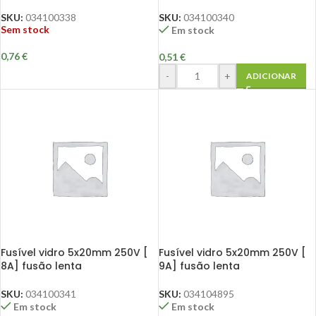
SKU:
034100338
SKU:
034100340
Sem stock
Em stock
0,76
€
0,51
€
-
+
ADICIONAR
Fusível vidro 5x20mm 250V [
Fusível vidro 5x20mm 250V [
8A] fusão lenta
9A] fusão lenta
SKU:
034100341
SKU:
034104895
Em stock
Em stock