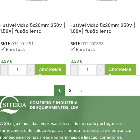
Fusível vidro 5x20mm 250V [
Fusível vidro 5x20mm 250V [
1.50A] fusão lenta
1.60A] fusão lenta
SKU:
034101451
SKU:
034100333
Em stock
Em stock
0,59
€
0,38
€
-
+
-
+
ADICIONAR
ADICIONAR
1
2
→
A
Siterja
é uma das empresas lideres do mercado português no
fornecimento de soluções para as indústrias electrica e electrónica,
nomeadamente nas áreas dos terminais de ligação, conectores,