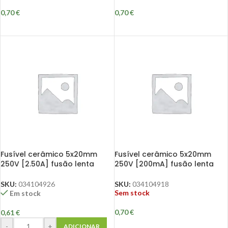
0,70
€
0,70
€
Fusível cerâmico 5x20mm
Fusível cerâmico 5x20mm
250V [2.50A] fusão lenta
250V [200mA] fusão lenta
SKU:
034104926
SKU:
034104918
Sem stock
Em stock
0,70
€
0,61
€
-
+
ADICIONAR