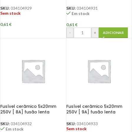
SKU:
034104929
SKU:
034104931
Sem stock
Em stock
0,61
€
0,61
€
-
+
ADICIONAR
Fusível cerâmico 5x20mm
Fusível cerâmico 5x20mm
250V [ 8A] fusão lenta
250V [ 9A] fusão lenta
SKU:
034104932
SKU:
034104933
Sem stock
Em stock