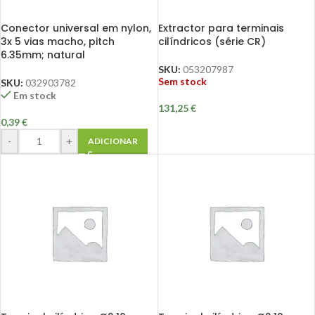
Conector universal em nylon,
Extractor para terminais
3x 5 vias macho, pitch
cilíndricos (série CR)
6.35mm; natural
SKU:
053207987
Sem stock
SKU:
032903782
Em stock
131,25
€
0,39
€
-
+
ADICIONAR