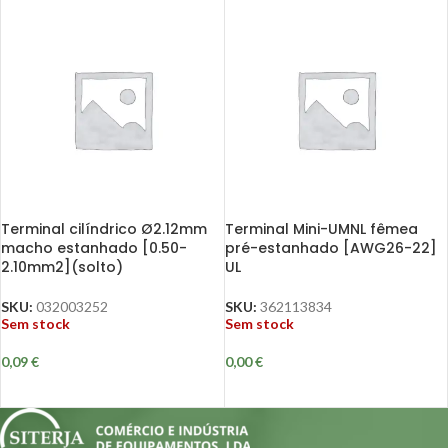
Terminal cilíndrico Ø2.12mm
Terminal Mini-UMNL fêmea
macho estanhado [0.50-
pré-estanhado [AWG26-22]
2.10mm2](solto)
UL
SKU:
032003252
SKU:
362113834
Sem stock
Sem stock
0,09
€
0,00
€