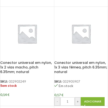
Conector universal em nylon,
Conector universal em nylon,
1x 2 vias macho, pitch
1x 3 vias fêmea, pitch 6.35mm;
6.35mm; natural
natural
SKU:
032903249
SKU:
032905907
Sem stock
Em stock
0,14
€
0,17
€
-
+
ADICIONAR