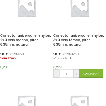
Conector universal em nylon,
Conector universal em nylon,
2x 3 vias macho, pitch
3x 3 vias fêmea, pitch
6.35mm; natural
6.35mm; natural
SKU:
032906505
SKU:
032903250
Sem stock
Em stock
0,23
€
0,27
€
-
+
ADICIONAR