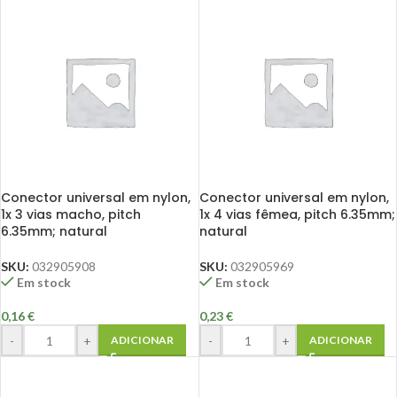
Conector universal em nylon,
Conector universal em nylon,
1x 3 vias macho, pitch
1x 4 vias fêmea, pitch 6.35mm;
6.35mm; natural
natural
SKU:
032905908
SKU:
032905969
Em stock
Em stock
0,16
€
0,23
€
-
+
-
+
ADICIONAR
ADICIONAR