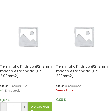
Terminal cilíndrico Ø2.12mm
Terminal cilíndrico Ø2.12mm
macho estanhado [0.50-
macho estanhado [0.50-
2.00mm2]
2.10mm2]
SKU:
132008112
SKU:
032000221
Sem stock
Em stock
0,08
€
0,07
€
-
+
ADICIONAR