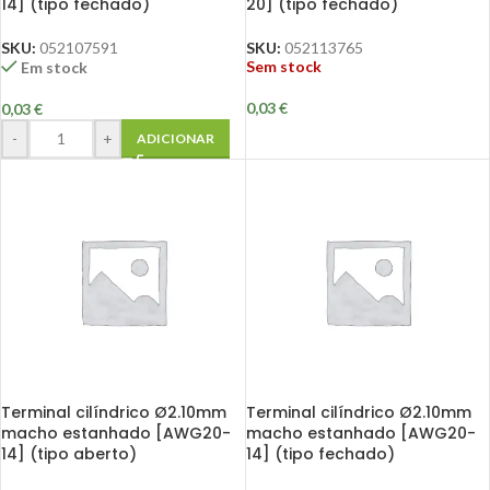
14] (tipo fechado)
20] (tipo fechado)
SKU:
052107591
SKU:
052113765
Sem stock
Em stock
0,03
€
0,03
€
-
+
ADICIONAR
Terminal cilíndrico Ø2.10mm
Terminal cilíndrico Ø2.10mm
macho estanhado [AWG20-
macho estanhado [AWG20-
14] (tipo aberto)
14] (tipo fechado)