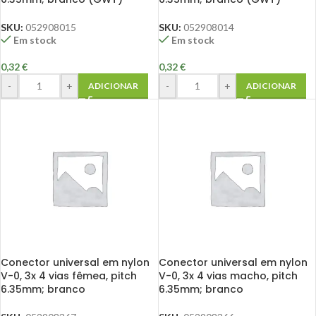
SKU:
052908015
SKU:
052908014
Em stock
Em stock
0,32
€
0,32
€
-
+
-
+
ADICIONAR
ADICIONAR
Conector universal em nylon
Conector universal em nylon
V-0, 3x 4 vias fêmea, pitch
V-0, 3x 4 vias macho, pitch
6.35mm; branco
6.35mm; branco