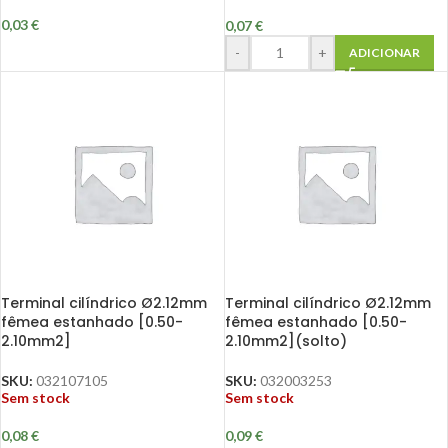
0,03
€
0,07
€
-
+
ADICIONAR
Terminal cilíndrico Ø2.12mm
Terminal cilíndrico Ø2.12mm
fêmea estanhado [0.50-
fêmea estanhado [0.50-
2.10mm2]
2.10mm2](solto)
SKU:
032107105
SKU:
032003253
Sem stock
Sem stock
0,08
€
0,09
€