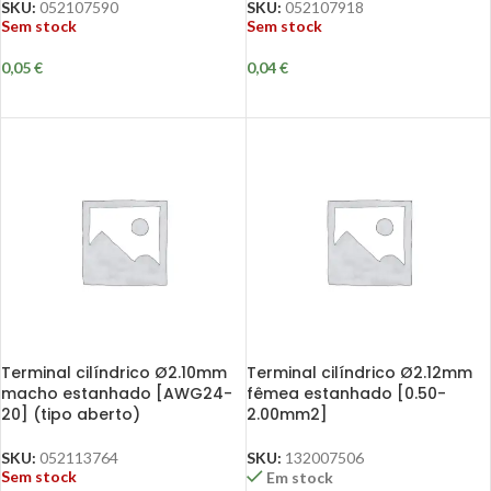
SKU:
052107590
SKU:
052107918
Sem stock
Sem stock
0,05
€
0,04
€
Terminal cilíndrico Ø2.10mm
Terminal cilíndrico Ø2.12mm
macho estanhado [AWG24-
fêmea estanhado [0.50-
20] (tipo aberto)
2.00mm2]
SKU:
052113764
SKU:
132007506
Sem stock
Em stock