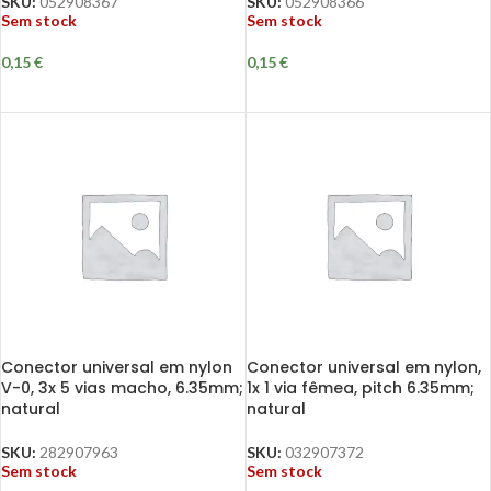
SKU:
052908367
SKU:
052908366
Sem stock
Sem stock
0,15
€
0,15
€
Conector universal em nylon
Conector universal em nylon,
V-0, 3x 5 vias macho, 6.35mm;
1x 1 via fêmea, pitch 6.35mm;
natural
natural
SKU:
282907963
SKU:
032907372
Sem stock
Sem stock