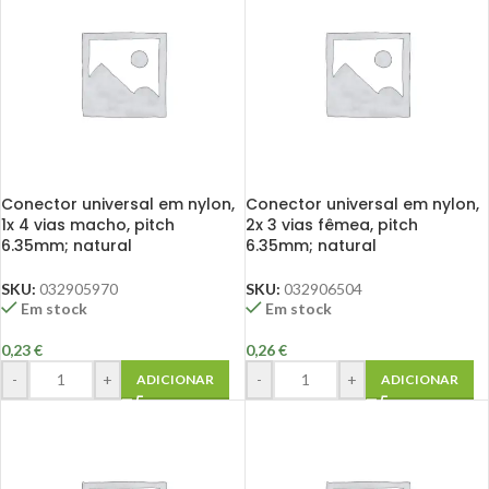
Conector universal em nylon,
Conector universal em nylon,
1x 4 vias macho, pitch
2x 3 vias fêmea, pitch
6.35mm; natural
6.35mm; natural
SKU:
032905970
SKU:
032906504
Em stock
Em stock
0,23
€
0,26
€
-
+
-
+
ADICIONAR
ADICIONAR