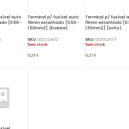
sível auto
Terminal p/ fusível auto
Terminal p/ fusível 
do [0.50-
19mm estanhado [0.50-
19mm estanhado [0.
1.50mm2] (bobine)
1.50mm2] (solto)
5
SKU:
032113672
SKU:
032012977
Sem stock
Sem stock
0,29
€
0,27
€
sível