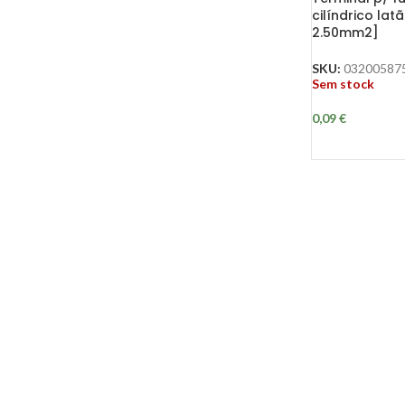
cilíndrico lat
2.50mm2]
SKU:
03200587
Sem stock
0,09
€