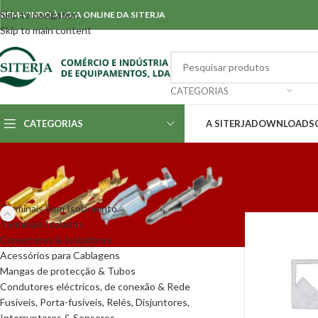
Skip to navigation
BEM-VINDO À LOJA ONLINE DA SITERJA
Skip to main content
CATEGORIAS
CATEGORIAS
A SITERJA
DOWNLOADS
CATEGORIAS
Início
/
Terminais
Terminais Sem Isolamento
Terminais Isolados
Conectores & Isoladores
Acessórios para Cablagens
Mangas de protecção & Tubos
Condutores eléctricos, de conexão & Rede
Fusíveis, Porta-fusíveis, Relés, Disjuntores,
Interruptores & Sensores