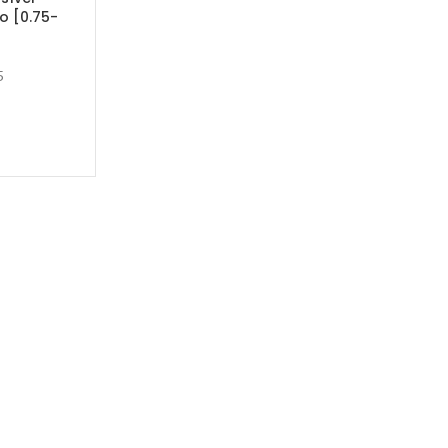
ão [0.75-
5