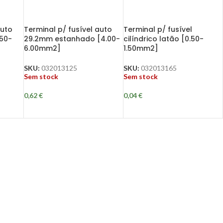
auto
Terminal p/ fusível auto
Terminal p/ fusível
50-
29.2mm estanhado [4.00-
cilíndrico latão [0.50-
6.00mm2]
1.50mm2]
SKU:
032013125
SKU:
032013165
Sem stock
Sem stock
0,62
€
0,04
€