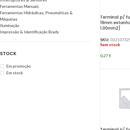
Ferramentas Manuais
Ferramentas Hidráulicas, Pneumáticas &
Terminal p/ fu
Máquinas
19mm estanha
Iluminação
1.00mm2]
Impressão & Identificação Brady
SKU:
03210732
Sem stock
STOCK
0,27
€
Em promoção
Em stock
Terminal p/ fu