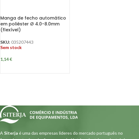
Manga de fecho automático
em poliéster Ø 4.0-8.0mm
(flexível)
SKU:
035207443
Sem stock
1,14
€
A
Siterja
é uma das empresas lideres do mercado português no