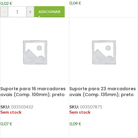
0,04
€
0,02
€
-
+
ADICIONAR
Suporte para 16 marcadores
Suporte para 23 marcadores
ovais (Comp. 100mm); preto
ovais (Comp. 135mm); preto
SKU:
033503432
SKU:
033507871
Sem stock
Sem stock
0,07
€
0,09
€