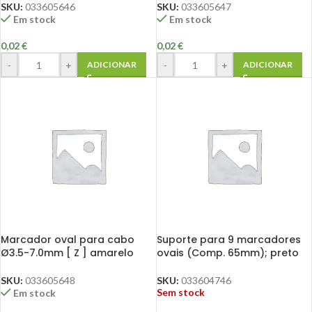
SKU:
033605646
SKU:
033605647
Em stock
Em stock
0,02
€
0,02
€
-
+
-
+
ADICIONAR
ADICIONAR
Marcador oval para cabo
Suporte para 9 marcadores
Ø3.5-7.0mm [ Z ] amarelo
ovais (Comp. 65mm); preto
SKU:
033605648
SKU:
033604746
Sem stock
Em stock