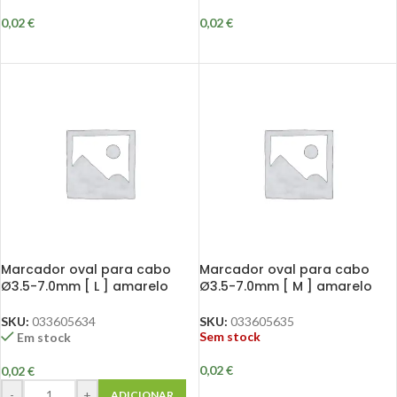
0,02
€
0,02
€
Marcador oval para cabo
Marcador oval para cabo
Ø3.5-7.0mm [ L ] amarelo
Ø3.5-7.0mm [ M ] amarelo
SKU:
033605634
SKU:
033605635
Sem stock
Em stock
0,02
€
0,02
€
-
+
ADICIONAR