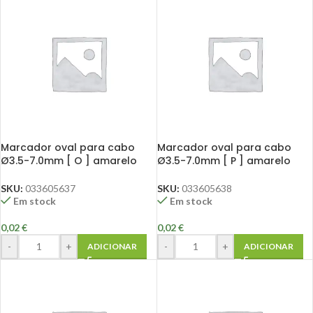
Marcador oval para cabo
Marcador oval para cabo
Ø3.5-7.0mm [ O ] amarelo
Ø3.5-7.0mm [ P ] amarelo
SKU:
033605637
SKU:
033605638
Em stock
Em stock
0,02
€
0,02
€
-
+
-
+
ADICIONAR
ADICIONAR