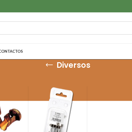
CONTACTOS
Diversos
Porta-fusíveis, Relés, Disjuntores, Interruptores & Sensores
/
Diversos