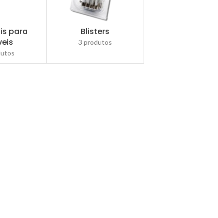
is para
Blisters
veis
3 produtos
dutos