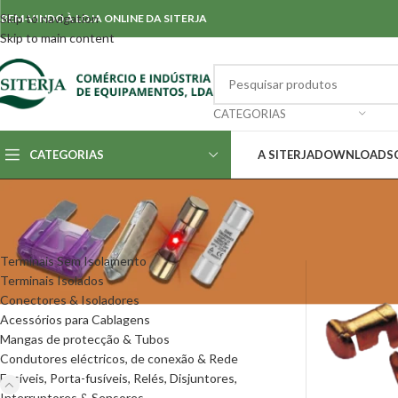
Skip to navigation
BEM-VINDO À LOJA ONLINE DA SITERJA
Skip to main content
CATEGORIAS
CATEGORIAS
A SITERJA
DOWNLOADS
CATEGORIAS
Início
/
Fusíveis, 
Terminais Sem Isolamento
Terminais Isolados
Conectores & Isoladores
Acessórios para Cablagens
Mangas de protecção & Tubos
Condutores eléctricos, de conexão & Rede
Fusíveis, Porta-fusíveis, Relés, Disjuntores,
Interruptores & Sensores