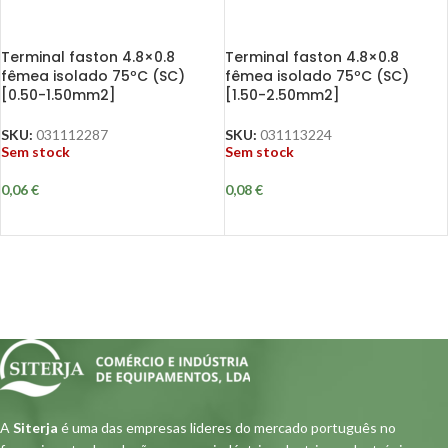
Terminal faston 4.8×0.8
Terminal faston 4.8×0.8
fêmea isolado 75ºC (SC)
fêmea isolado 75ºC (SC)
[0.50-1.50mm2]
[1.50-2.50mm2]
SKU:
031112287
SKU:
031113224
Sem stock
Sem stock
0,06
€
0,08
€
A
Siterja
é uma das empresas lideres do mercado português no