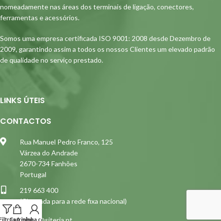
nomeadamente nas áreas dos terminais de ligação, conectores,
ferramentas e acessórios.
Somos uma empresa certificada ISO 9001: 2008 desde Dezembro de
2009, garantindo assim a todos os nossos Clientes um elevado padrão
de qualidade no serviço prestado.
LINKS ÚTEIS
CONTACTOS
Rua Manuel Pedro Franco, 125
Várzea do Andrade
2670-734 Fanhões
Portugal
219 663 400
(Chamada para a rede fixa nacional)
siterja@siterja.pt
Filtros
Carrinho
A minha conta