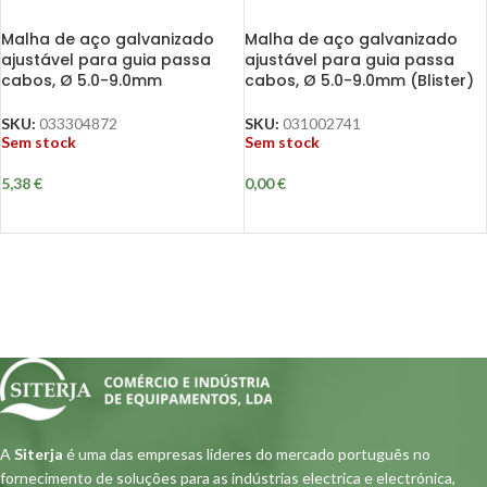
Malha de aço galvanizado
Malha de aço galvanizado
ajustável para guia passa
ajustável para guia passa
cabos, Ø 5.0-9.0mm
cabos, Ø 5.0-9.0mm (Blister)
SKU:
033304872
SKU:
031002741
Sem stock
Sem stock
5,38
€
0,00
€
A
Siterja
é uma das empresas lideres do mercado português no
fornecimento de soluções para as indústrias electrica e electrónica,