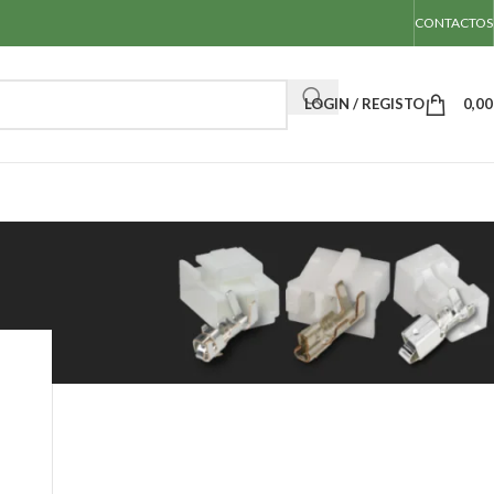
CONTACTOS
LOGIN / REGISTO
0,0
rie M20
Mostrar
50
100
Todos