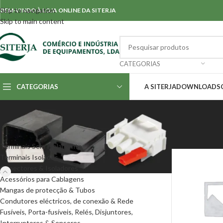
Skip to navigation
BEM-VINDO À LOJA ONLINE DA SITERJA
Skip to main content
CATEGORIAS
CATEGORIAS
A SITERJA
DOWNLOADS
CATEGORIAS
Início
/
Conectore
Terminais Sem Isolamento
Terminais Isolados
Conectores & Isoladores
Acessórios para Cablagens
Mangas de protecção & Tubos
Condutores eléctricos, de conexão & Rede
Fusíveis, Porta-fusíveis, Relés, Disjuntores,
Interruptores & Sensores