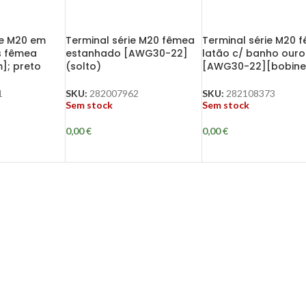
ie M20 em
Terminal série M20 fêmea
Terminal série M20 
as fêmea
estanhado [AWG30-22]
latão c/ banho ouro
]; preto
(solto)
[AWG30-22][bobine
1
SKU:
282007962
SKU:
282108373
Sem stock
Sem stock
0,00
€
0,00
€