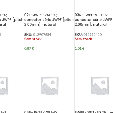
E-S;
02T-JWPF-VSLE-S;
03R-JWPF-VSLE-S;
e JWPF [pitch
conector série JWPF [pitch
conector série JWPF 
ral
2.00mm]; natural
2.00mm]; natural
5
SKU:
012907684
SKU:
012912420
Sem stock
Sem stock
0,87
€
1,01
€
E-S;
06R-JWPF-VSLE-D;
SWPR-001T-P0.25; te