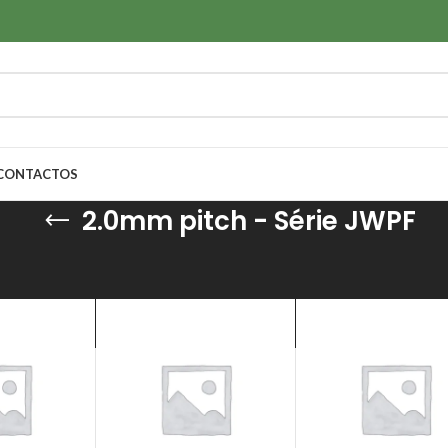
CONTACTOS
2.0mm pitch - Série JWPF
s & Isoladores
/
Conectores fio-a-fio
/
2.0mm pitch - Série JWPF