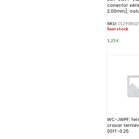
conector séri
2.00mm]; natu
SKU:
01290802
Sem stock
1,23
€
WC-JWPF; fer
cravar termin
001T-0.25