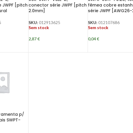
e JWPF [pitch
conector série JWPF [pitch
fêmea cobre estanh
ral
2.0mm]
série JWPF [AWG26-
5
SKU:
012913625
SKU:
012107686
Sem stock
Sem stock
2,87
€
0,04
€
ramenta p/
ais SWPT-