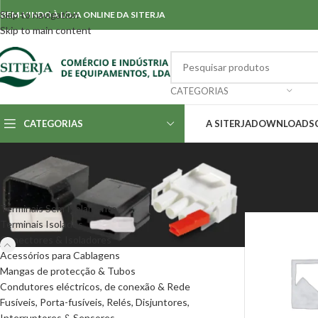
Skip to navigation
BEM-VINDO À LOJA ONLINE DA SITERJA
Skip to main content
CATEGORIAS
CATEGORIAS
A SITERJA
DOWNLOADS
CATEGORIAS
Início
/
Conectore
Terminais Sem Isolamento
Terminais Isolados
Conectores & Isoladores
Acessórios para Cablagens
Mangas de protecção & Tubos
Condutores eléctricos, de conexão & Rede
Fusíveis, Porta-fusíveis, Relés, Disjuntores,
Interruptores & Sensores