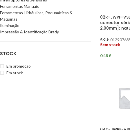
Ferramentas Manuais
Ferramentas Hidráulicas, Pneumáticas &
02R-JWPF-VSL
Máquinas
conector séri
Iluminação
2.00mm]; natu
Impressão & Identificação Brady
SKU:
01290768
Sem stock
STOCK
0,48
€
Em promoção
Em stock
04T-JWPF-VSL