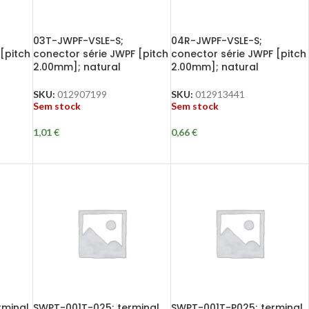
03T-JWPF-VSLE-S;
04R-JWPF-VSLE-S;
[pitch
conector série JWPF [pitch
conector série JWPF [pitch
2.00mm]; natural
2.00mm]; natural
SKU:
012907199
SKU:
012913441
Sem stock
Sem stock
1,01
€
0,66
€
rminal
SWPT-001T-025; terminal
SWPT-001T-P025; terminal