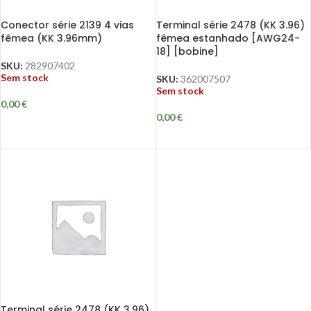
Conector série 2139 4 vias
Terminal série 2478 (KK 3.96)
fêmea (KK 3.96mm)
fêmea estanhado [AWG24-
18] [bobine]
SKU:
282907402
Sem stock
SKU:
362007507
Sem stock
0,00
€
0,00
€
Terminal série 2478 (KK 3.96)