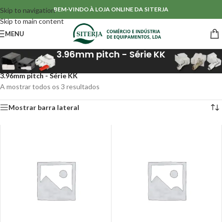
BEM-VINDO À LOJA ONLINE DA SITERJA
Skip to navigation
Skip to main content
MENU
3.96mm pitch - Série KK
Início
/
Conectores & Isoladores
/
Conectores de cravação (Fio-a-PCB)
/
3.96mm pitch - Série KK
A mostrar todos os 3 resultados
Mostrar barra lateral