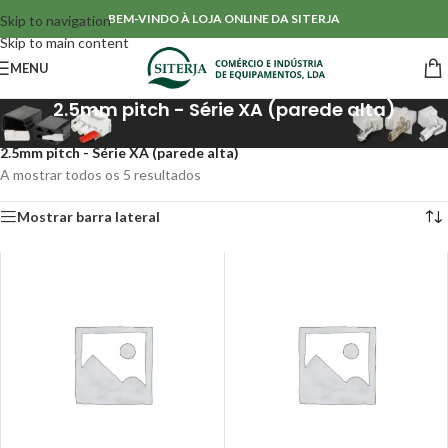
BEM-VINDO À LOJA ONLINE DA SITERJA
Skip to navigation
Skip to main content
MENU
2.5mm pitch - Série XA (parede alta)
Início
/
Conectores & Isoladores
/
Conectores de cravação (Fio-a-PCB)
/
2.5mm pitch - Série XA (parede alta)
A mostrar todos os 5 resultados
Mostrar barra lateral