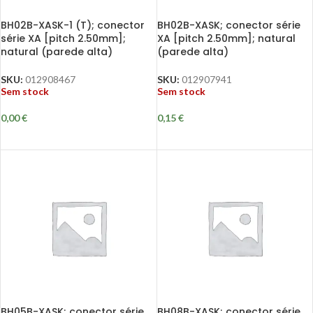
BH02B-XASK-1 (T); conector
BH02B-XASK; conector série
série XA [pitch 2.50mm];
XA [pitch 2.50mm]; natural
natural (parede alta)
(parede alta)
SKU:
012908467
SKU:
012907941
Sem stock
Sem stock
0,00
€
0,15
€
BH05B-XASK; conector série
BH08B-XASK; conector série