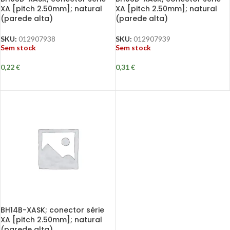
XA [pitch 2.50mm]; natural
XA [pitch 2.50mm]; natural
(parede alta)
(parede alta)
SKU:
012907938
SKU:
012907939
Sem stock
Sem stock
0,22
€
0,31
€
BH14B-XASK; conector série
XA [pitch 2.50mm]; natural
(parede alta)