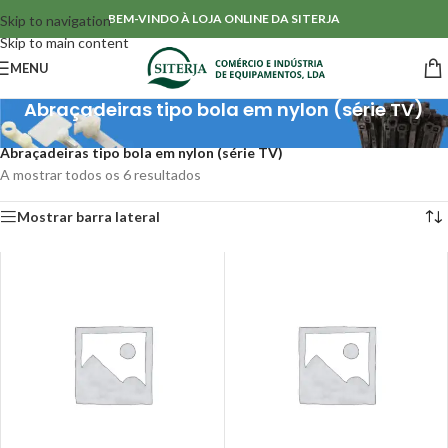
BEM-VINDO À LOJA ONLINE DA SITERJA
Skip to navigation
Skip to main content
MENU
Abraçadeiras tipo bola em nylon (série TV)
Início
/
Acessórios para Cablagens
/
Abraçadeiras plásticas e metálicas
/
Abraçadeiras tipo bola em nylon (série TV)
A mostrar todos os 6 resultados
Mostrar barra lateral