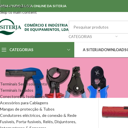
Skip to navigation
BEM-VINDO À LOJA ONLINE DA SITERJA
Skip to main content
CATEGORIAS
CATEGORIAS
A SITERJA
DOWNLOADS
CATEGORIAS
Início
/
Ferrament
Terminais Sem Isolamento
Terminais Isolados
Conectores & Isoladores
Acessórios para Cablagens
Mangas de protecção & Tubos
Condutores eléctricos, de conexão & Rede
Fusíveis, Porta-fusíveis, Relés, Disjuntores,
Interruptores & Sensores