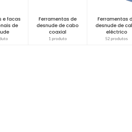
s e facas
Ferramentas de
Ferramentas 
onais de
desnude de cabo
desnude de c
nude
coaxial
eléctrico
duto
1 produto
52 produtos