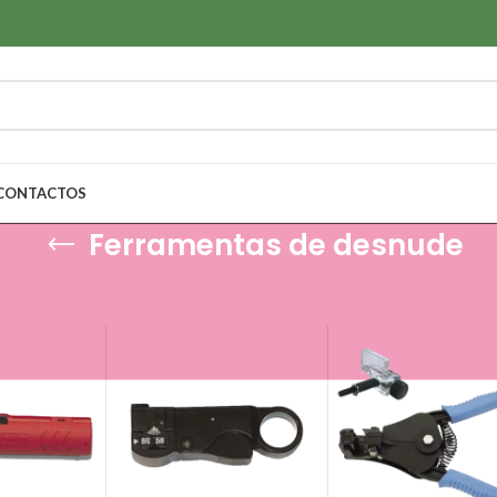
CONTACTOS
Ferramentas de desnude
as Manuais
/
Ferramentas de desnude