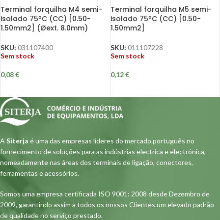
Terminal forquilha M4 semi-
Terminal forquilha M5 semi-
isolado 75ºC (CC) [0.50-
isolado 75ºC (CC) [0.50-
1.50mm2] (Øext. 8.0mm)
1.50mm2]
SKU:
031107400
SKU:
011107228
Sem stock
Sem stock
0,08
€
0,12
€
A
Siterja
é uma das empresas lideres do mercado português no
fornecimento de soluções para as indústrias electrica e electrónica,
nomeadamente nas áreas dos terminais de ligação, conectores,
ferramentas e acessórios.
Somos uma empresa certificada ISO 9001: 2008 desde Dezembro de
2009, garantindo assim a todos os nossos Clientes um elevado padrão
de qualidade no serviço prestado.