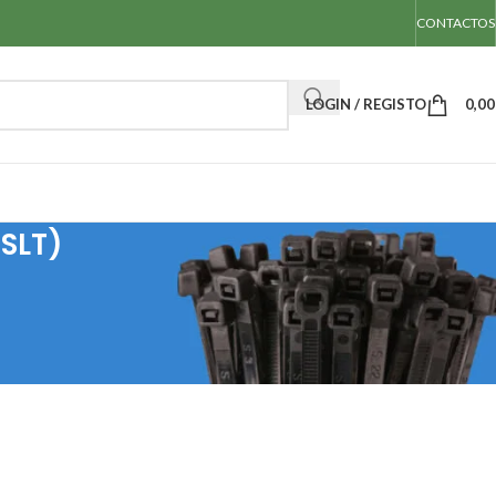
CONTACTOS
LOGIN / REGISTO
0,0
WSLT)
ressão (série WSLT)