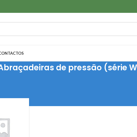
CONTACTOS
Abraçadeiras de pressão (série 
s para Cablagens
/
Abraçadeiras plásticas e metálicas
/
Abraçadeiras de p
100
Todos