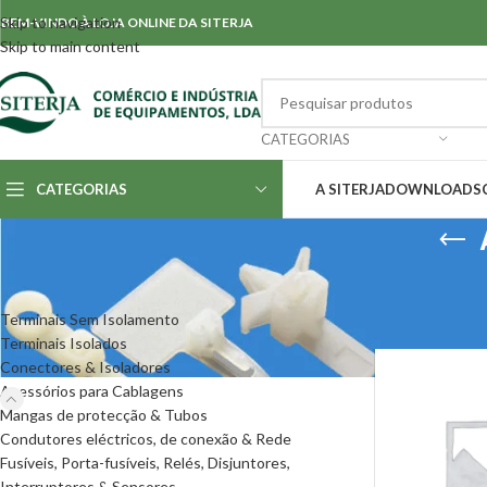
Skip to navigation
BEM-VINDO À LOJA ONLINE DA SITERJA
Skip to main content
CATEGORIAS
CATEGORIAS
A SITERJA
DOWNLOADS
CATEGORIAS
Início
/
Acessório
Mostrar
50
Terminais Sem Isolamento
Terminais Isolados
Conectores & Isoladores
Acessórios para Cablagens
Mangas de protecção & Tubos
Condutores eléctricos, de conexão & Rede
Fusíveis, Porta-fusíveis, Relés, Disjuntores,
Interruptores & Sensores