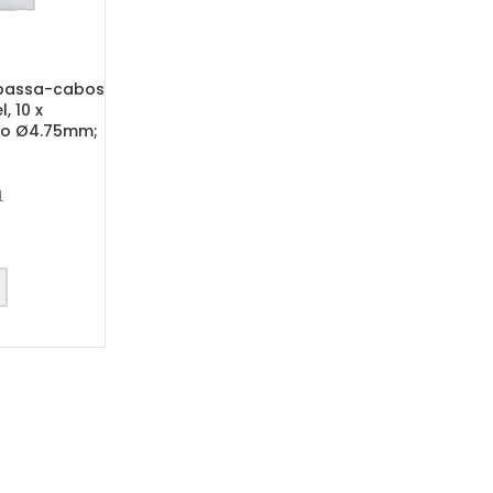
passa-cabos
, 10 x
uro Ø4.75mm;
1