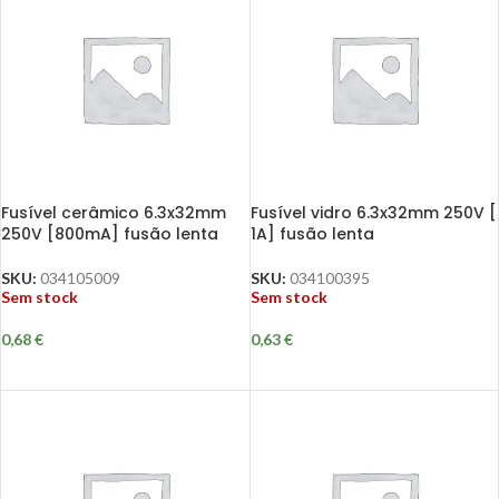
Fusível cerâmico 6.3x32mm
Fusível vidro 6.3x32mm 250V [
250V [800mA] fusão lenta
1A] fusão lenta
SKU:
034105009
SKU:
034100395
Sem stock
Sem stock
0,68
€
0,63
€