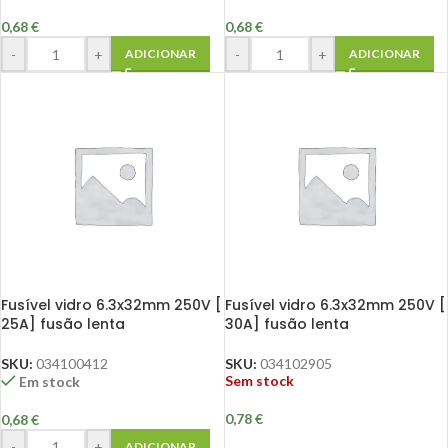
0,68
€
0,68
€
-
+
-
+
ADICIONAR
ADICIONAR
Fusível vidro 6.3x32mm 250V [
Fusível vidro 6.3x32mm 250V [
25A] fusão lenta
30A] fusão lenta
SKU:
034100412
SKU:
034102905
Sem stock
Em stock
0,78
€
0,68
€
-
+
ADICIONAR