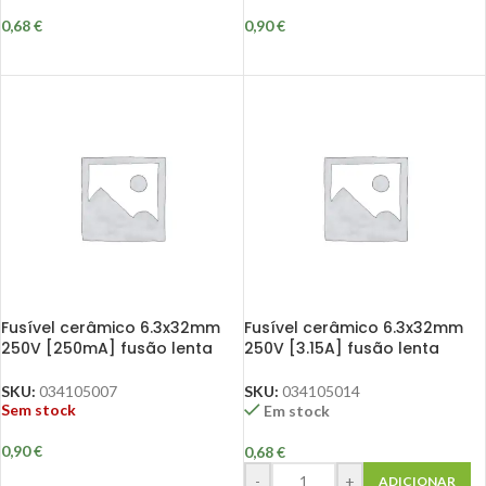
0,68
€
0,90
€
Fusível cerâmico 6.3x32mm
Fusível cerâmico 6.3x32mm
250V [250mA] fusão lenta
250V [3.15A] fusão lenta
SKU:
034105007
SKU:
034105014
Sem stock
Em stock
0,90
€
0,68
€
-
+
ADICIONAR