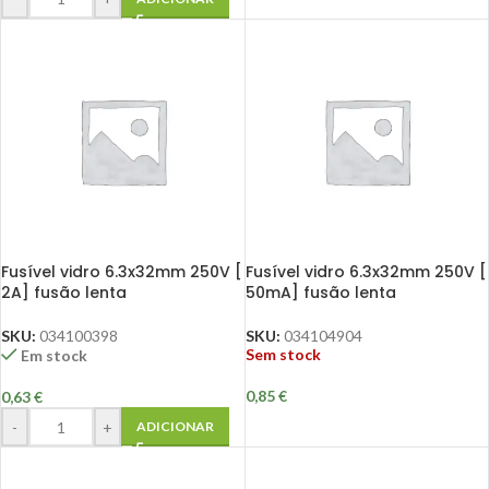
Fusível vidro 6.3x32mm 250V [
Fusível vidro 6.3x32mm 250V [
2A] fusão lenta
50mA] fusão lenta
SKU:
034100398
SKU:
034104904
Sem stock
Em stock
0,85
€
0,63
€
-
+
ADICIONAR