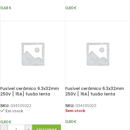
0,68
€
0,80
€
Fusível cerâmico 6.3x32mm
Fusível cerâmico 6.3x32mm
250V [ 15A] fusão lenta
250V [ 16A] fusão lenta
SKU:
034105022
SKU:
034105023
Sem stock
Em stock
0,80
€
0,80
€
-
+
ADICIONAR