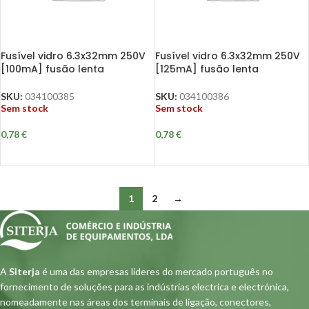
Fusível vidro 6.3x32mm 250V
Fusível vidro 6.3x32mm 250V
[100mA] fusão lenta
[125mA] fusão lenta
SKU:
034100385
SKU:
034100386
Sem stock
Sem stock
0,78
€
0,78
€
1
2
→
A
Siterja
é uma das empresas lideres do mercado português no
fornecimento de soluções para as indústrias electrica e electrónica,
nomeadamente nas áreas dos terminais de ligação, conectores,