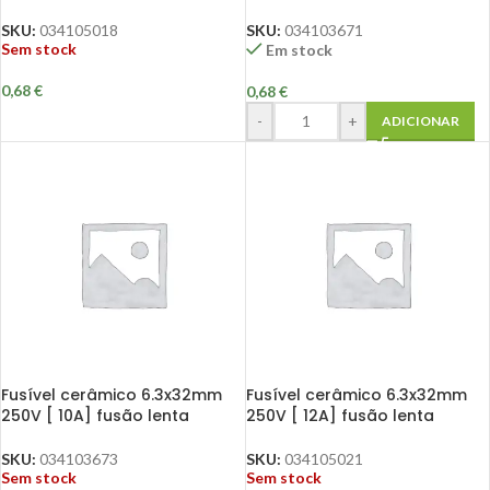
SKU:
034105018
SKU:
034103671
Sem stock
Em stock
0,68
€
0,68
€
-
+
ADICIONAR
Fusível cerâmico 6.3x32mm
Fusível cerâmico 6.3x32mm
250V [ 10A] fusão lenta
250V [ 12A] fusão lenta
SKU:
034103673
SKU:
034105021
Sem stock
Sem stock