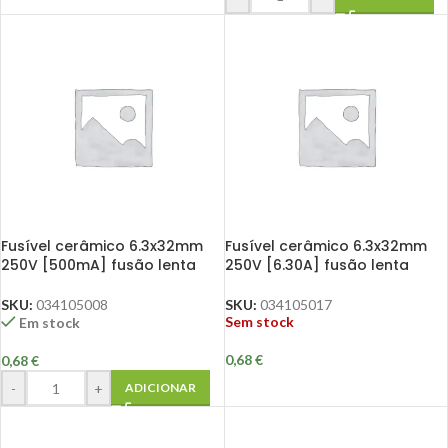
Fusível cerâmico 6.3x32mm
Fusível cerâmico 6.3x32mm
250V [500mA] fusão lenta
250V [6.30A] fusão lenta
SKU:
034105008
SKU:
034105017
Sem stock
Em stock
0,68
€
0,68
€
-
+
ADICIONAR