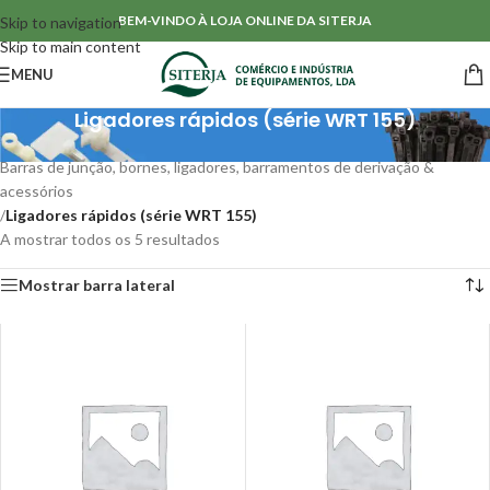
BEM-VINDO À LOJA ONLINE DA SITERJA
Skip to navigation
Skip to main content
MENU
Ligadores rápidos (série WRT 155)
Início
/
Acessórios para Cablagens
/
Barras de junção, bornes, ligadores, barramentos de derivação &
acessórios
/
Ligadores rápidos (série WRT 155)
A mostrar todos os 5 resultados
Mostrar barra lateral