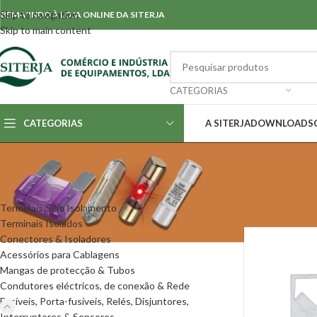
Skip to navigation
BEM-VINDO À LOJA ONLINE DA SITERJA
Skip to main content
CATEGORIAS
CATEGORIAS
A SITERJA
DOWNLOADS
CATEGORIAS
Início
/
Fusíveis, 
Mostrar
50
Terminais Sem Isolamento
Terminais Isolados
Conectores & Isoladores
Acessórios para Cablagens
Mangas de protecção & Tubos
Condutores eléctricos, de conexão & Rede
Fusíveis, Porta-fusíveis, Relés, Disjuntores,
Interruptores & Sensores