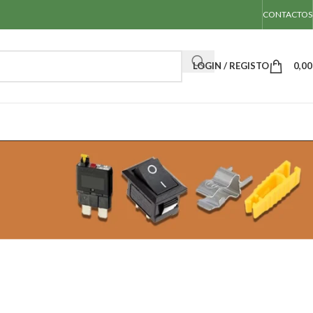
CONTACTOS
LOGIN / REGISTO
0,0
rtes & pinças extractoras para fusíveis e porta-fusíveis auto
/
Suportes