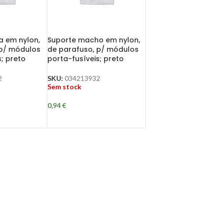
a em nylon,
Suporte macho em nylon,
 p/ módulos
de parafuso, p/ módulos
; preto
porta-fusíveis; preto
2
SKU:
034213932
Sem stock
0,94
€