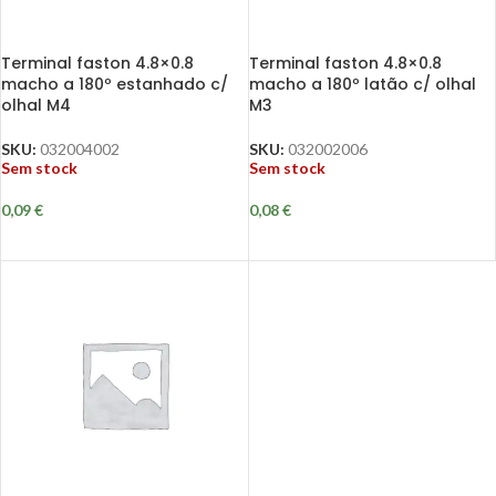
Terminal faston 4.8×0.8
Terminal faston 4.8×0.8
macho a 180º estanhado c/
macho a 180º latão c/ olhal
olhal M4
M3
SKU:
032004002
SKU:
032002006
Sem stock
Sem stock
0,09
€
0,08
€