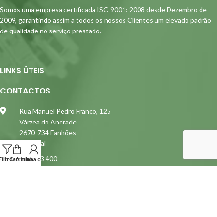
Somos uma empresa certificada ISO 9001: 2008 desde Dezembro de
2009, garantindo assim a todos os nossos Clientes um elevado padrão
de qualidade no serviço prestado.
LINKS ÚTEIS
CONTACTOS
Rua Manuel Pedro Franco, 125
Várzea do Andrade
2670-734 Fanhões
Portugal
219 663 400
Filtros
Carrinho
A minha conta
(Chamada para a rede fixa nacional)
siterja@siterja.pt