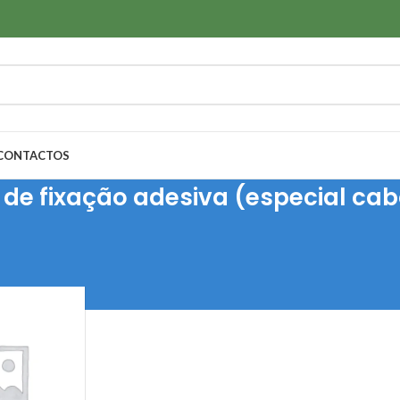
CONTACTOS
s de fixação adesiva (especial ca
s para Cablagens
/
Bases de abraçadeira, buchas, parafusos e clips
/
Clips 
100
Todos