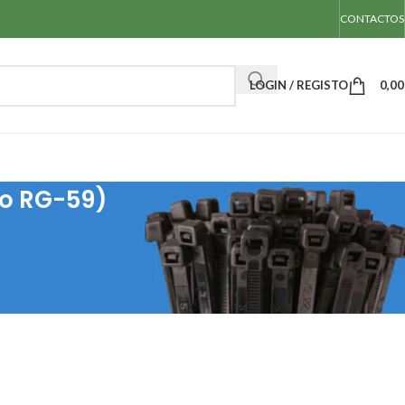
CONTACTOS
LOGIN / REGISTO
0,0
bo RG-59)
de fixação adesiva (especial cabo RG-59)