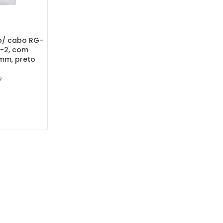
p/ cabo RG-
V-2, com
mm, preto
9