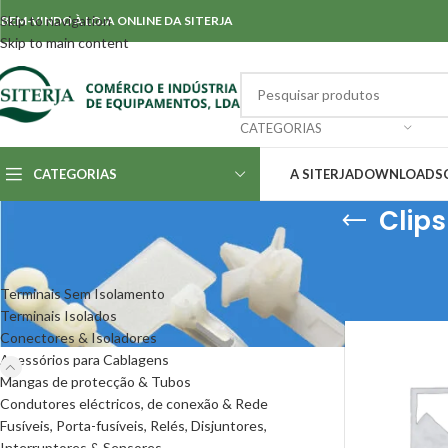
Skip to navigation
BEM-VINDO À LOJA ONLINE DA SITERJA
Skip to main content
CATEGORIAS
CATEGORIAS
A SITERJA
DOWNLOADS
Clip
CATEGORIAS
Início
/
Acessório
Mostrar
50
Terminais Sem Isolamento
Terminais Isolados
Conectores & Isoladores
Acessórios para Cablagens
Mangas de protecção & Tubos
Condutores eléctricos, de conexão & Rede
Fusíveis, Porta-fusíveis, Relés, Disjuntores,
Interruptores & Sensores