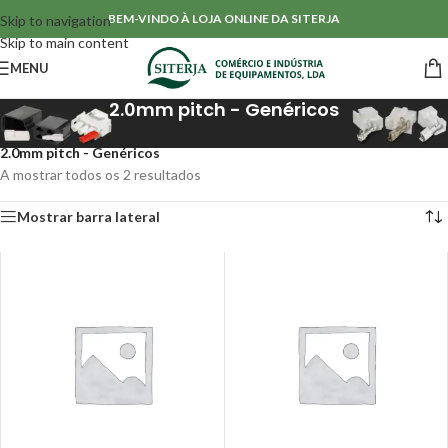
BEM-VINDO À LOJA ONLINE DA SITERJA
Skip to navigation
Skip to main content
MENU
2.0mm pitch - Genéricos
Início
/
Conectores & Isoladores
/
Conectores IDC (Fio-a-PCB)
/
2.0mm pitch - Genéricos
A mostrar todos os 2 resultados
Mostrar barra lateral