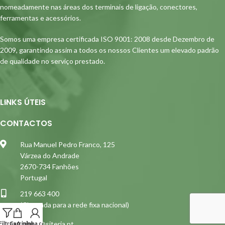
nomeadamente nas áreas dos terminais de ligação, conectores,
ferramentas e acessórios.
Somos uma empresa certificada ISO 9001: 2008 desde Dezembro de
2009, garantindo assim a todos os nossos Clientes um elevado padrão
de qualidade no serviço prestado.
LINKS ÚTEIS
CONTACTOS
Rua Manuel Pedro Franco, 125
Várzea do Andrade
2670-734 Fanhões
Portugal
219 663 400
(Chamada para a rede fixa nacional)
siterja@siterja.pt
Filtros
Carrinho
A minha conta