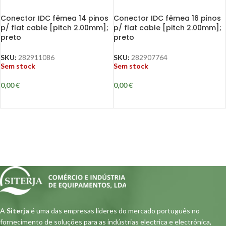
Conector IDC fêmea 14 pinos
Conector IDC fêmea 16 pinos
p/ flat cable [pitch 2.00mm];
p/ flat cable [pitch 2.00mm];
preto
preto
SKU:
282911086
SKU:
282907764
Sem stock
Sem stock
0,00
€
0,00
€
A
Siterja
é uma das empresas lideres do mercado português no
fornecimento de soluções para as indústrias electrica e electrónica,