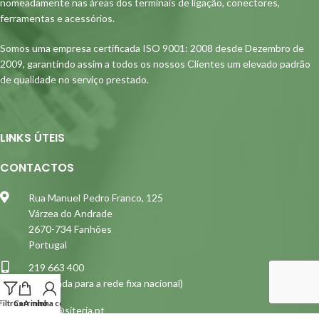
nomeadamente nas áreas dos terminais de ligação, conectores,
ferramentas e acessórios.
Somos uma empresa certificada ISO 9001: 2008 desde Dezembro de
2009, garantindo assim a todos os nossos Clientes um elevado padrão
de qualidade no serviço prestado.
LINKS ÚTEIS
CONTACTOS
Rua Manuel Pedro Franco, 125
Várzea do Andrade
2670-734 Fanhões
Portugal
219 663 400
(Chamada para a rede fixa nacional)
Filtros
Carrinho
A minha conta
siterja@siterja.pt