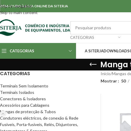
Skip to navigation
BEM-VINDO À LOJA ONLINE DA SITERJA
Skip to main content
CATEGORIAS
CATEGORIAS
A SITERJA
DOWNLOADS
Manga t
CATEGORIAS
Início
/
Mangas de
Mostrar
50
Terminais Sem Isolamento
Terminais Isolados
Conectores & Isoladores
Acessórios para Cablagens
Mangas de protecção & Tubos
Condutores eléctricos, de conexão & Rede
Fusíveis, Porta-fusíveis, Relés, Disjuntores,
Interruptores & Sensores