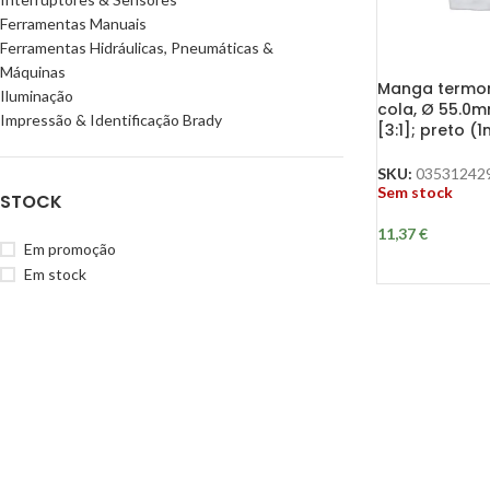
Ferramentas Manuais
Ferramentas Hidráulicas, Pneumáticas &
Máquinas
Manga termore
Iluminação
cola, Ø 55.0m
Impressão & Identificação Brady
[3:1]; preto (1
SKU:
03531242
Sem stock
STOCK
11,37
€
Em promoção
Em stock