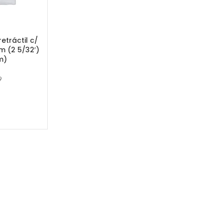
tráctil c/
m (2 5/32′)
m)
9