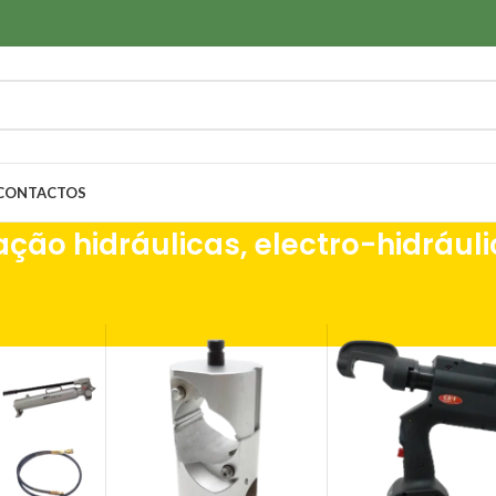
CONTACTOS
ção hidráulicas, electro-hidrául
as Hidráulicas, Pneumáticas & Máquinas
/
Ferramentas de cravação hidr