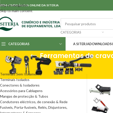
Skip to navigation
BEM-VINDO À LOJA ONLINE DA SITERJA
Skip to main content
CATEGORIAS
CATEGORIAS
A SITERJA
DOWNLOADS
Ferramentas de crava
CATEGORIAS
Início
/
Ferrament
Terminais Sem Isolamento
Terminais Isolados
Conectores & Isoladores
Acessórios para Cablagens
Mangas de protecção & Tubos
Condutores eléctricos, de conexão & Rede
Fusíveis, Porta-fusíveis, Relés, Disjuntores,
Interruptores & Sensores