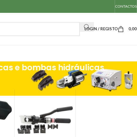
CONTACTOS
LOGIN / REGISTO
0,0
icas e bombas hidráulicas
áulicas, electro-hidráulicas e bombas hidráulicas