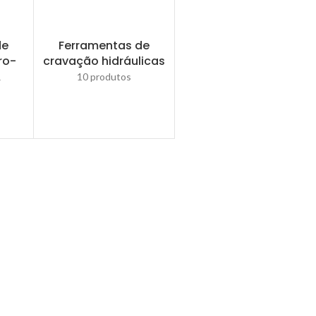
de
Ferramentas de
ro-
cravação hidráulicas
&
10 produtos